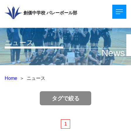
創価中学校
バレーボール部
ニュース
News
Home
＞
ニュース
タグで絞る
1