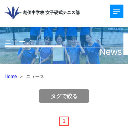
創価中学校
女子硬式テニス部
ニュース
News
Home
＞
ニュース
タグで絞る
1