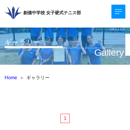
創価中学校
女子硬式テニス部
ギャラリー
Gallery
Home
＞
ギャラリー
1