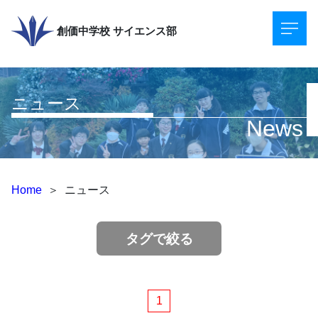
創価中学校
サイエンス部
ニュース
News
Home
＞
ニュース
タグで絞る
1