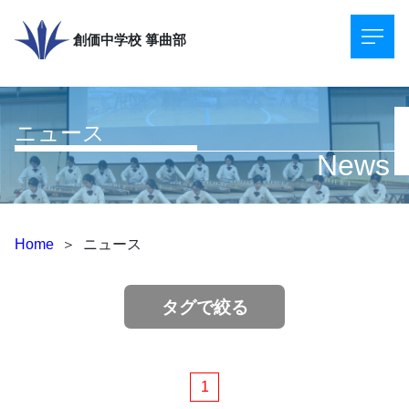
創価中学校
箏曲部
ニュース
News
Home
＞
ニュース
タグで絞る
1