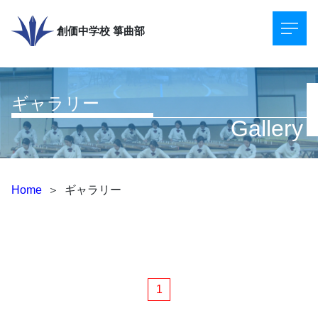
創価中学校
箏曲部
ギャラリー
Gallery
Home
＞
ギャラリー
1