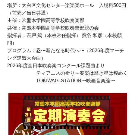
場所：太白区文化センター楽楽楽ホール　入場料500円
（前売／当日共通）
主催：常盤木学園高等学校吹奏楽部
共催：常盤木学園高等学校吹奏楽部親の会
指揮者：宍戸 篤（本校常任指揮） 熊谷 和彦（本校顧
問）
プログラム：忍〜新たなる時代へ〜（2026年度マーチ
ング連盟大会曲）
2026年度全日本吹奏楽コンクール課題曲より
　　　　　　ティアエスの祈り～奏楽は靡き星は煌めく
　　　　　　TOKIWAGI STATION〜映画音楽編〜