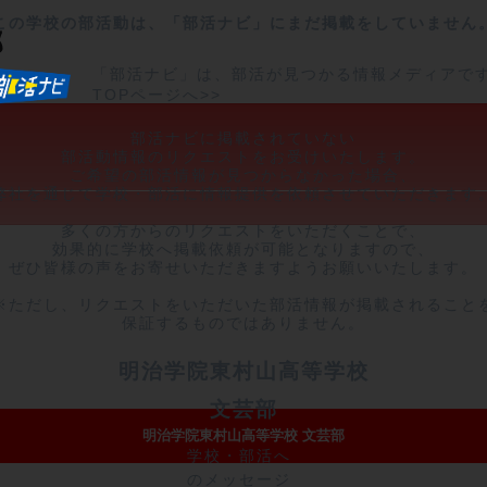
この学校の部活動は、「部活ナビ」にまだ掲載をしていません
部
「部活ナビ」は、部活が見つかる情報メディアで
TOPページへ>>
部活ナビに掲載されていない

部活動情報のリクエストをお受けいたします。

ご希望の部活情報が見つからなかった場合、

弊社を通じて学校・部活に情報提供を依頼させていただきます。
多くの方からのリクエストをいただくことで、

効果的に学校へ掲載依頼が可能となりますので、

ぜひ皆様の声をお寄せいただきますようお願いいたします。

※ただし、リクエストをいただいた部活情報が掲載されることを
保証するものではありません。
明治学院東村山高等学校
文芸部
明治学院東村山高等学校 文芸部
学校・部活へ
のメッセージ