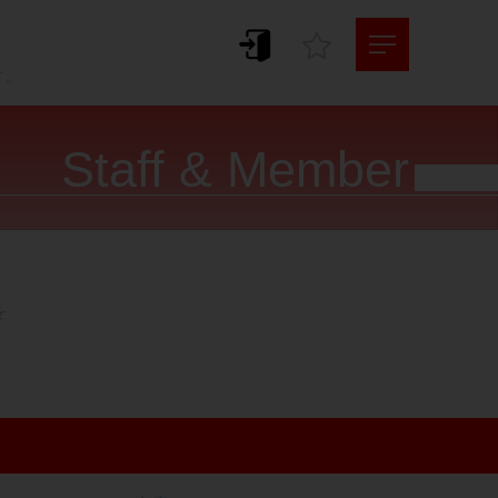
。
す。
Staff & Member



