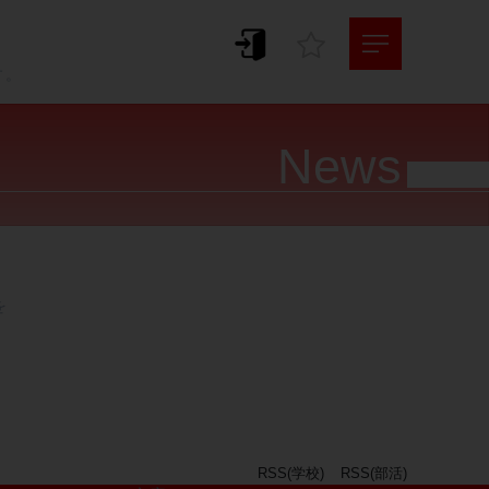
。
す。
News




RSS(学校)
RSS(部活)