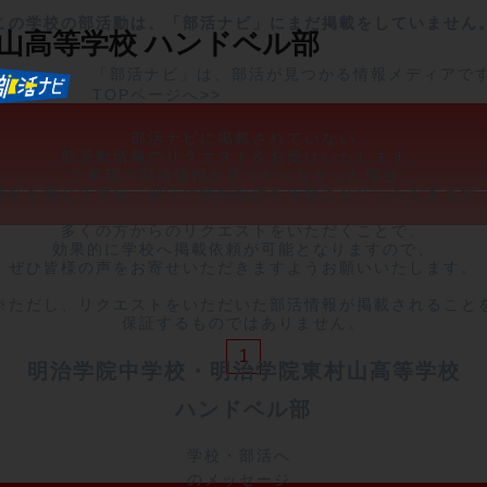
この学校の部活動は、「部活ナビ」にまだ掲載をしていません
山高等学校
ハンドベル部
「部活ナビ」は、部活が見つかる情報メディアで
TOPページへ>>
部活ナビに掲載されていない

部活動情報のリクエストをお受けいたします。

ご希望の部活情報が見つからなかった場合、

弊社を通じて学校・部活に情報提供を依頼させていただきます。
多くの方からのリクエストをいただくことで、

効果的に学校へ掲載依頼が可能となりますので、

ぜひ皆様の声をお寄せいただきますようお願いいたします。

※ただし、リクエストをいただいた部活情報が掲載されることを
保証するものではありません。
1
明治学院中学校・明治学院東村山高等学校
ハンドベル部
学校・部活へ
のメッセージ