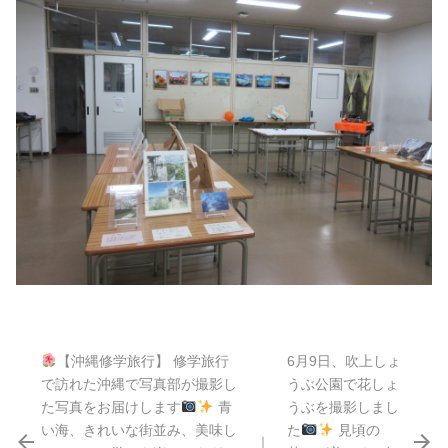
【沖縄修学旅行】 修学旅行
6月9日、吹上しょ
で訪れた沖縄で写真部が撮影し
うぶ公園で花しょ
た写真をお届けします
青
うぶを撮影しまし
い海、きれいな街並み、美味し
た
見頃の
｜