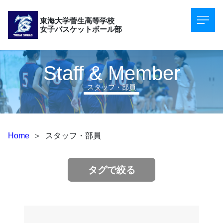
東海大学菅生高等学校
女子バスケットボール部
Staff & Member
スタッフ・部員
Home
＞
スタッフ・部員
タグで絞る