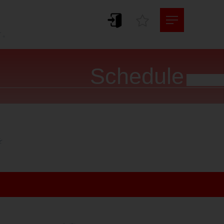
。
す。
Schedule



