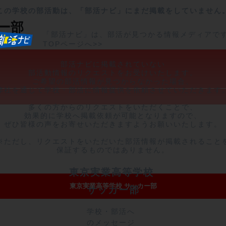
この学校の部活動は、「部活ナビ」にまだ掲載をしていません
ー部
「部活ナビ」は、部活が見つかる情報メディアで
TOPページへ>>
部活ナビに掲載されていない

部活動情報のリクエストをお受けいたします。

ご希望の部活情報が見つからなかった場合、

弊社を通じて学校・部活に情報提供を依頼させていただきます。
多くの方からのリクエストをいただくことで、

効果的に学校へ掲載依頼が可能となりますので、

ぜひ皆様の声をお寄せいただきますようお願いいたします。

※ただし、リクエストをいただいた部活情報が掲載されることを
保証するものではありません。
東京実業高等学校 
東京実業高等学校 サッカー部
サッカー部
学校・部活へ
のメッセージ