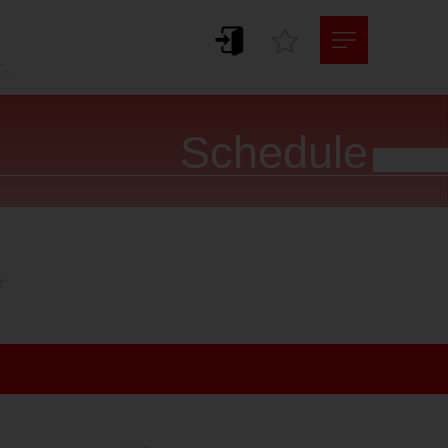
。
す。
Schedule



