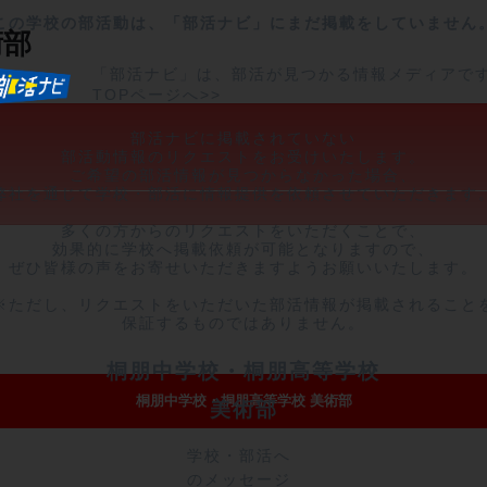
この学校の部活動は、「部活ナビ」にまだ掲載をしていません
術部
「部活ナビ」は、部活が見つかる情報メディアで
TOPページへ>>
部活ナビに掲載されていない

部活動情報のリクエストをお受けいたします。

ご希望の部活情報が見つからなかった場合、

弊社を通じて学校・部活に情報提供を依頼させていただきます。
多くの方からのリクエストをいただくことで、

効果的に学校へ掲載依頼が可能となりますので、

ぜひ皆様の声をお寄せいただきますようお願いいたします。

※ただし、リクエストをいただいた部活情報が掲載されることを
保証するものではありません。
桐朋中学校・桐朋高等学校
桐朋中学校・桐朋高等学校 美術部
美術部
学校・部活へ
のメッセージ