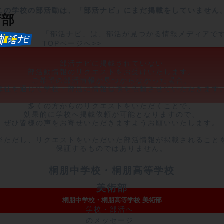
この学校の部活動は、「部活ナビ」にまだ掲載をしていません
術部
「部活ナビ」は、部活が見つかる情報メディアで
TOPページへ>>
部活ナビに掲載されていない

部活動情報のリクエストをお受けいたします。

ご希望の部活情報が見つからなかった場合、

弊社を通じて学校・部活に情報提供を依頼させていただきます。
多くの方からのリクエストをいただくことで、

効果的に学校へ掲載依頼が可能となりますので、

ぜひ皆様の声をお寄せいただきますようお願いいたします。

※ただし、リクエストをいただいた部活情報が掲載されることを
保証するものではありません。
桐朋中学校・桐朋高等学校
美術部
桐朋中学校・桐朋高等学校 美術部
学校・部活へ
のメッセージ