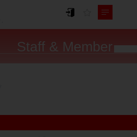
。
す。
Staff & Member



