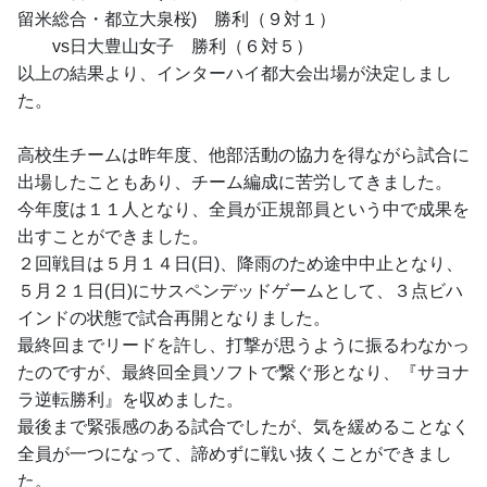
留米総合・都立大泉桜)　勝利（９対１）
　　vs日大豊山女子　勝利（６対５）
以上の結果より、インターハイ都大会出場が決定しまし
た。
高校生チームは昨年度、他部活動の協力を得ながら試合に
出場したこともあり、チーム編成に苦労してきました。
今年度は１１人となり、全員が正規部員という中で成果を
出すことができました。
２回戦目は５月１４日(日)、降雨のため途中中止となり、
５月２１日(日)にサスペンデッドゲームとして、３点ビハ
インドの状態で試合再開となりました。
最終回までリードを許し、打撃が思うように振るわなかっ
たのですが、最終回全員ソフトで繋ぐ形となり、『サヨナ
ラ逆転勝利』を収めました。
最後まで緊張感のある試合でしたが、気を緩めることなく
全員が一つになって、諦めずに戦い抜くことができまし
た。