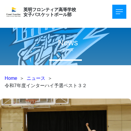
英明フロンティア高等学校
女子バスケットボール部
News
ニュース
Home
＞
ニュース
＞
令和7年度インターハイ予選ベスト３２