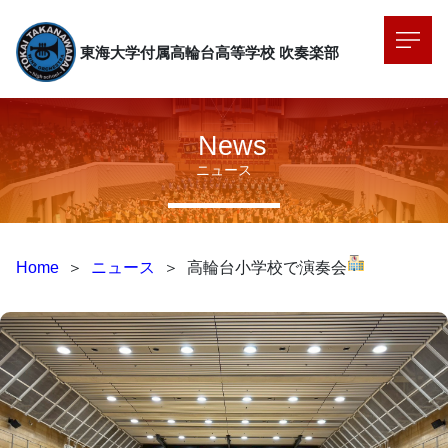
東海大学付属高輪台高等学校
吹奏楽部
News
ニュース
Home
＞
ニュース
＞
高輪台小学校で演奏会