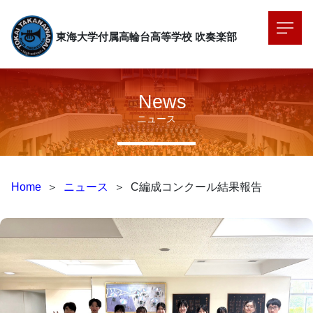
東海大学付属高輪台高等学校
吹奏楽部
News
ニュース
Home
＞
ニュース
＞
C編成コンクール結果報告