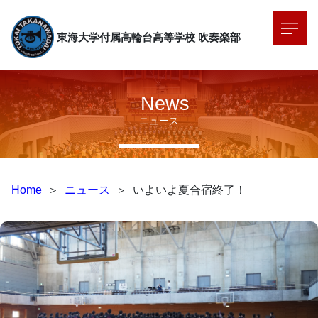
東海大学付属高輪台高等学校
吹奏楽部
News
ニュース
Home
＞
ニュース
＞
いよいよ夏合宿終了！