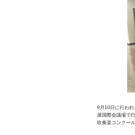
9月10日に行わ
屋国際会議場で
吹奏楽コンクー