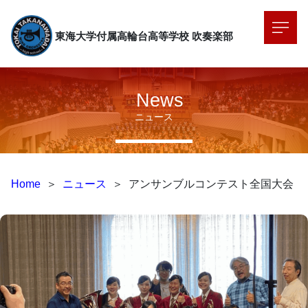
東海大学付属高輪台高等学校
吹奏楽部
News
ニュース
Home
＞
ニュース
＞
アンサンブルコンテスト全国大会