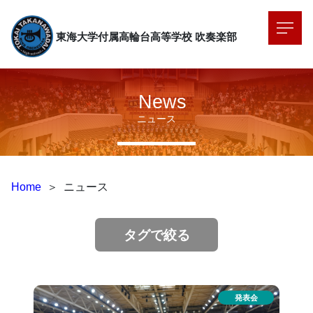
東海大学付属高輪台高等学校
吹奏楽部
News
ニュース
Home
＞
ニュース
タグで絞る