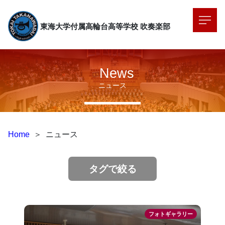
東海大学付属高輪台高等学校
吹奏楽部
News
ニュース
Home
＞
ニュース
タグで絞る