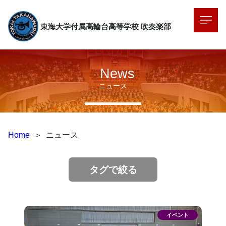
東海大学付属高輪台高等学校
吹奏楽部
News
ニュース
Home
＞
ニュース
タグで絞る