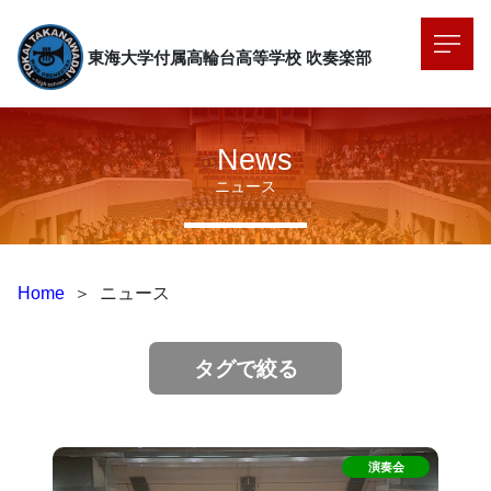
東海大学付属高輪台高等学校
吹奏楽部
News
ニュース
Home
＞
ニュース
タグで絞る