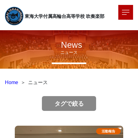
東海大学付属高輪台高等学校
吹奏楽部
News
ニュース
Home
＞
ニュース
タグで絞る