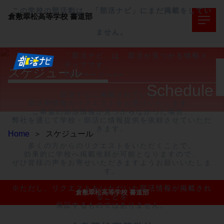
この学校の部活動は、「部活ナビ」にまだ掲載をしてい
倉敷翠松高等学校
書道部
ません。
「部活ナビ」は、部活が見つかる情報メ
ディアです。
スケジュール
TOPページへ>>
Schedule
部活ナビに掲載されていない

部活動情報のリクエストをお受けいたします。

ご希望の部活情報が見つからなかった場合、

弊社を通じて学校・部活に情報提供を依頼させていただ
きます。

Home
＞
スケジュール
多くの方からのリクエストをいただくことで、

効果的に学校へ掲載依頼が可能となりますので、

ぜひ皆様の声をお寄せいただきますようお願いいたしま
す。

※ただし、リクエストをいただいた部活情報が掲載され
倉敷翠松高等学校 書道部
ることを

保証するものではありません。