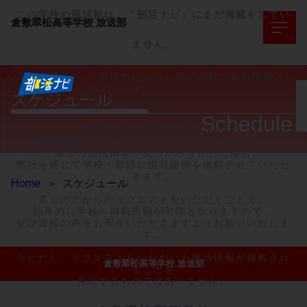
この学校の部活動は、「部活ナビ」にまだ掲載をしてい
倉敷翠松高等学校
放送部
ません。
「部活ナビ」は、部活が見つかる情報メ
ディアです。
スケジュール
TOPページへ>>
Schedule
部活ナビに掲載されていない

部活動情報のリクエストをお受けいたします。

ご希望の部活情報が見つからなかった場合、

弊社を通じて学校・部活に情報提供を依頼させていただ
きます。

Home
＞
スケジュール
多くの方からのリクエストをいただくことで、

効果的に学校へ掲載依頼が可能となりますので、

ぜひ皆様の声をお寄せいただきますようお願いいたしま
す。

※ただし、リクエストをいただいた部活情報が掲載され
倉敷翠松高等学校 放送部
ることを

保証するものではありません。