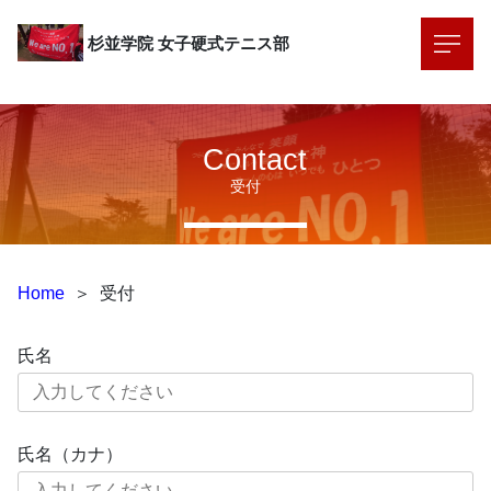
杉並学院
女子硬式テニス部
Contact
受付
Home
＞
受付
氏名
氏名（カナ）