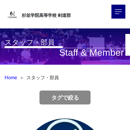
杉並学院高等学校
剣道部
スタッフ・部員
Staff & Member
Home
＞
スタッフ・部員
タグで絞る