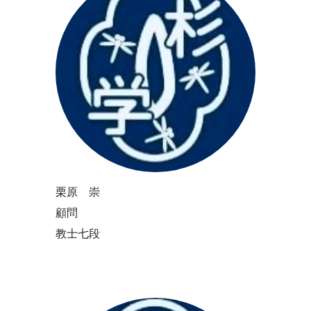
栗原 崇
顧問
教士七段