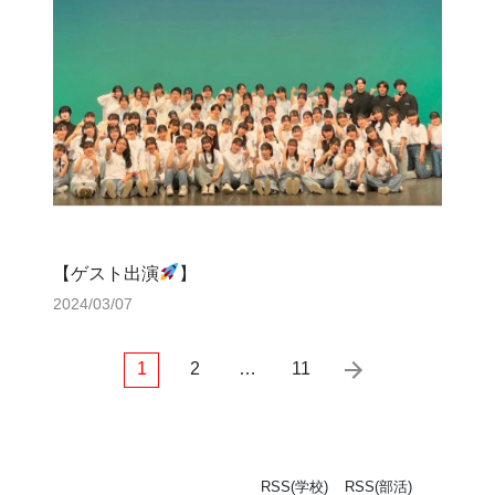
【ゲスト出演
】
2024/03/07
1
2
…
11
RSS(学校)
RSS(部活)