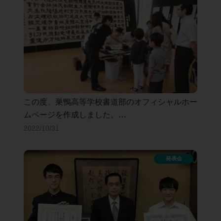
この度、巣鴨高等学校書道部のオフィシャルホー
ムページを作成しました。
活動報告などを随時掲載していきます。よろしく
2022/10/31
お願いします