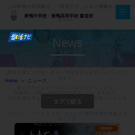
この学校の部活動は、「部活ナビ」にまだ掲載をしてい
巣鴨中学校・巣鴨高等学校
書道部
ません。
「部活ナビ」は、部活が見つかる情報メ
News
ディアです。
TOPページへ>>
ニュース
部活ナビに掲載されていない

部活動情報のリクエストをお受けいたします。

ご希望の部活情報が見つからなかった場合、

弊社を通じて学校・部活に情報提供を依頼させていただ
きます。

Home
＞
ニュース
多くの方からのリクエストをいただくことで、

効果的に学校へ掲載依頼が可能となりますので、

ぜひ皆様の声をお寄せいただきますようお願いいたしま
タグで絞る
す。

※ただし、リクエストをいただいた部活情報が掲載され
ることを

保証するものではありません。