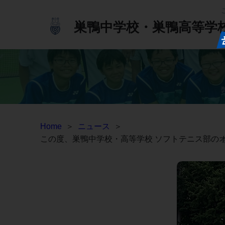
巣鴨中学校・巣鴨高等学
Home
＞
ニュース
＞
この度、巣鴨中学校・高等学校 ソフトテニス部の