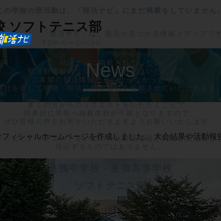
この学校の部活動は、「部活ナビ」にまだ掲載をしていません
校
ソフトテニス部
「部活ナビ」は、部活が見つかる情報メディアで
TOPページへ>>
部活ナビに掲載されていない

News
部活動情報のリクエストをお受けいたします。

ご希望の部活情報が見つからなかった場合、

ニュース
弊社を通じて学校・部活に情報提供を依頼させていただきます。
多くの方からのリクエストをいただくことで、

効果的に学校へ掲載依頼が可能となりますので、

ぜひ皆様の声をお寄せいただきますようお願いいたします。

オフィシャルホームページを作成しました。 大会結果や活動報
※ただし、リクエストをいただいた部活情報が掲載されることを
保証するものではありません。
巣鴨中学校・巣鴨高等学校
ソフトテニス部
学校・部活へ
のメッセージ