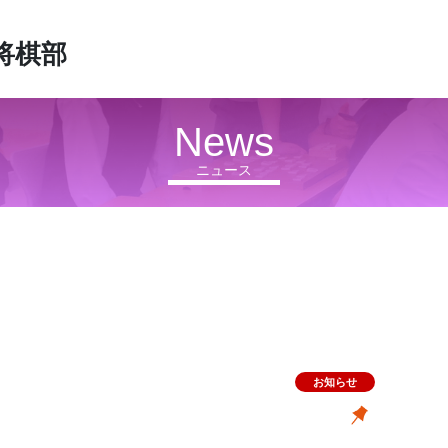
将棋部
News
ニュース