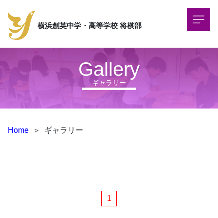
横浜創英中学・高等学校
将棋部
Gallery
ギャラリー
Home
＞
ギャラリー
1