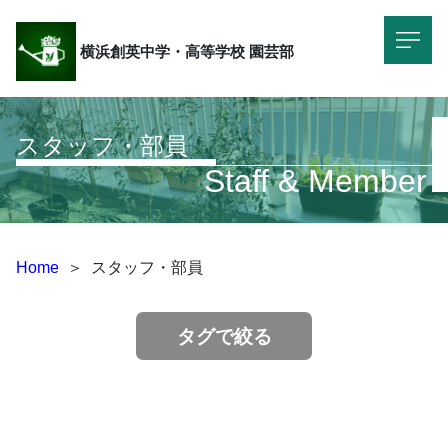
横浜創英中学・高等学校
園芸部
スタッフ・部員
Staff & Member
Home
＞
スタッフ・部員
タグで絞る