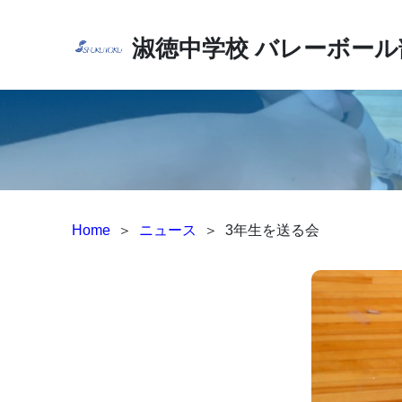
淑徳中学校
バレーボール
Home
＞
ニュース
＞
3年生を送る会