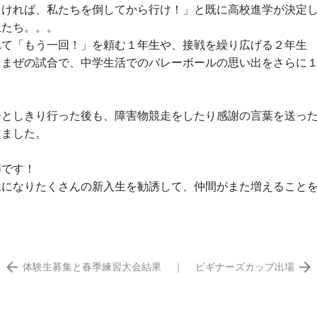
たければ、私たちを倒してから行け！」と既に高校進学が決定
生たち。。。
れて「もう一回！」を頼む１年生や、接戦を繰り広げる２年生
ゃまぜの試合で、中学生活でのバレーボールの思い出をさらに
ひとしきり行った後も、障害物競走をしたり感謝の言葉を送っ
えました。
節です！
生になりたくさんの新入生を勧誘して、仲間がまた増えること
体験生募集と春季練習大会結果
｜
ビギナーズカップ出場