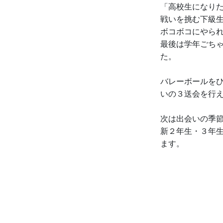
「高校生になり
戦いを挑む下級
ボコボコにやら
最後は学年ごち
た。
バレーボールを
いの３送会を行
次は出会いの季
新２年生・３年
ます。