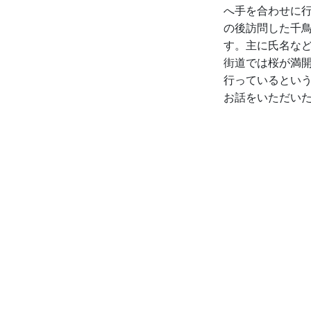
へ手を合わせに
の後訪問した千
す。主に氏名な
街道では桜が満
行っているとい
お話をいただい