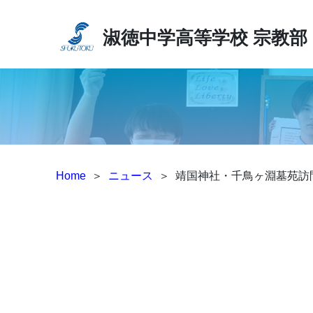
淑徳中学高等学校
宗教部
Home
＞
ニュース
＞
靖国神社・千鳥ヶ淵墓苑訪