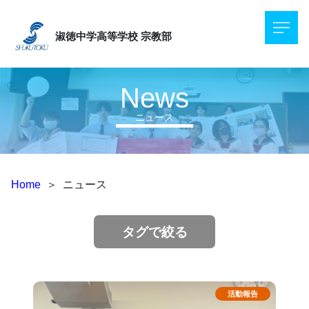
淑徳中学高等学校
宗教部
News
ニュース
Home
＞
ニュース
タグで絞る