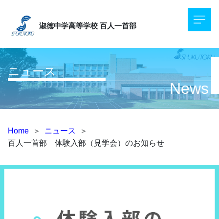
淑徳中学高等学校
百人一首部
ニュース
News
Home
＞
ニュース
＞
百人一首部 体験入部（見学会）のお知らせ