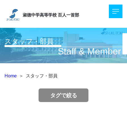
淑徳中学高等学校
百人一首部
スタッフ・部員
Staff & Member
Home
＞
スタッフ・部員
タグで絞る