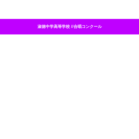
淑徳中学高等学校 //合唱コンクール