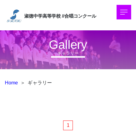
淑徳中学高等学校
//合唱コンクール
Gallery
ギャラリー
Home
＞
ギャラリー
1