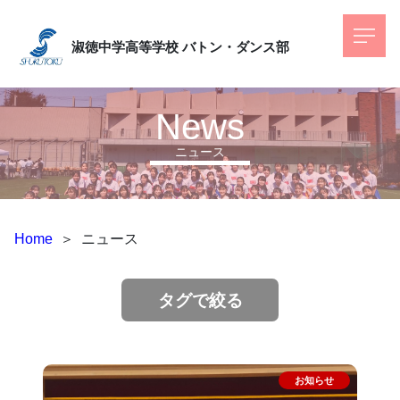
淑徳中学高等学校
バトン・ダンス部
News
ニュース
Home
＞
ニュース
タグで絞る