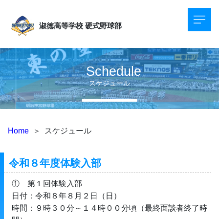
淑徳高等学校
硬式野球部
Schedule
スケジュール
Home
＞
スケジュール
令和８年度体験入部
①　第１回体験入部
日付：令和８年８月２日（日）
時間：９時３０分～１４時００分頃（最終面談者終了時