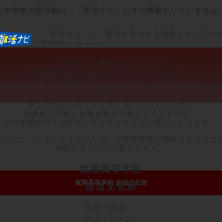
この学校の部活動は、「部活ナビ」にまだ掲載をしていません
「部活ナビ」は、部活が見つかる情報メディアで
TOPページへ>>
部活ナビに掲載されていない

部活動情報のリクエストをお受けいたします。

ご希望の部活情報が見つからなかった場合、

弊社を通じて学校・部活に情報提供を依頼させていただきます。
多くの方からのリクエストをいただくことで、

効果的に学校へ掲載依頼が可能となりますので、

ぜひ皆様の声をお寄せいただきますようお願いいたします。

※ただし、リクエストをいただいた部活情報が掲載されることを
保証するものではありません。
就実高等学校
就実高等学校 放送文化部
放送文化部
学校・部活へ
のメッセージ