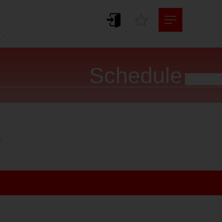
。
す。
Schedule



