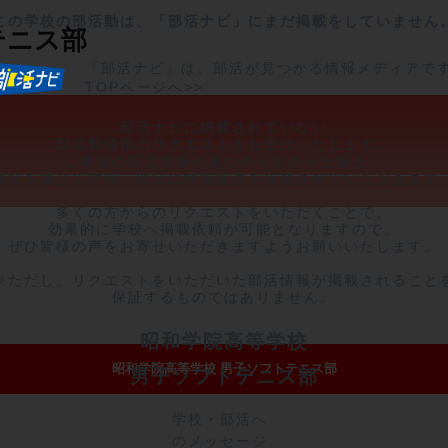
この学校の部活動は、「部活ナビ」にまだ掲載をしていません
テニス部
「部活ナビ」は、部活が見つかる情報メディアで
TOPページへ>>
部活ナビに掲載されていない

部活動情報のリクエストをお受けいたします。

ご希望の部活情報が見つからなかった場合、

弊社を通じて学校・部活に情報提供を依頼させていただきます。
多くの方からのリクエストをいただくことで、

効果的に学校へ掲載依頼が可能となりますので、

ぜひ皆様の声をお寄せいただきますようお願いいたします。

※ただし、リクエストをいただいた部活情報が掲載されることを
保証するものではありません。
昭和学院高等学校
昭和学院高等学校 男子ソフトテニス部
男子ソフトテニス部
学校・部活へ
のメッセージ