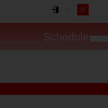
。
す。
Schedule



