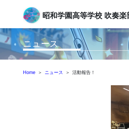
昭和学園高等学校
吹奏楽
ニュース
Home
＞
ニュース
＞
活動報告！