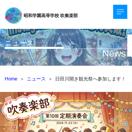
昭和学園高等学校
吹奏楽部
ニュース
News
Home
＞
ニュース
＞
日田川開き観光祭へ参加します！