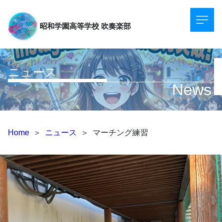
昭和学園高等学校
吹奏楽部
ニュース
News
Home
＞
ニュース
＞
マーチング練習