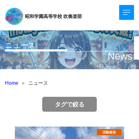
昭和学園高等学校
吹奏楽部
ニュース
News
Home
＞
ニュース
タグで絞る